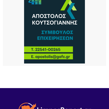
Σωματεία Β. Αιγαίου
6 ΏΡΕΣ ΠΡΙΝ
Πολιτιστικός Σύλλογος Νέας Κούταλης
«Νόστος»: Αναβίωση της παραδοσιακής
επεξεργασίας σφουγγαριών στη Νέα Κούταλη/
Πέμπτη 13 Αυγούστου, 19:30 .
6 ΏΡΕΣ ΠΡΙΝ
Ο Σύλλογος Φίλων της Παλιάς Μητρόπολης για
την ακύρωση εκτέλεση του έργου «Συντήρηση –
ανακατασκευή περίφραξης του οικοπέδου της
Μητρόπολης Μύρινας Λήμνου.
8 ΏΡΕΣ ΠΡΙΝ
Καιρός σήμερα: Με σχεδόν 40άρια και ισχυρά
μελτέμια η έξοδος του Δεκαπεντάγουστου