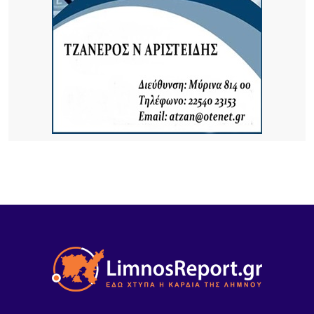
προβληματίζει – Μήπως ήρθε η ώρα να δούμε
σοβαρά και το ζήτημα των ελαφιών στη Λήμνο;
7 ΏΡΕΣ ΠΡΙΝ
Πρωτοφανές περιστατικό στον Μούδρο: Τρεις
διαρρήξεις καταστημάτων μέσα σε μία νύχτα
9 ΏΡΕΣ ΠΡΙΝ
Ο Ηρακλής Ατσικής προσκαλεί σε μια μεγάλη
καλοκαιρινή χοροεσπερίδα στην καρδιά του
χωριού