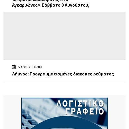
Αγκαρυώνες».Σάββατο 8 Αυγούστου,
6 ΏΡΕΣ ΠΡΙΝ
Λήμνος: Προγραμματισμένες διακοπές ρεύματος
6 ΏΡΕΣ ΠΡΙΝ
Πληρώνονται οι επιβάτες, παραμένουν
απλήρωτοι οι επιχειρηματίες: Τα δύο πρόσωπα
του Μεταφορικού Ισοδυνάμου
7 ΏΡΕΣ ΠΡΙΝ
Το τραγικό περιστατικό με το αγριογούρουνο