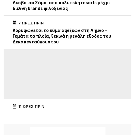
Λέσβο και Σάμο, από πολυτελή resorts μέχρι
διεθνή brands φιλοξενίας
7 ΏΡΕΣ ΠΡΙΝ
Κορυφώνεται το κύμα αφίξεων στη Λήμνο –
Γεμάτα τα πλοία, ξεκινά η μεγάλη έξοδος του
Δεκαπενταύγουστου
11 ΏΡΕΣ ΠΡΙΝ
Διεθνής κινητικότητα Erasmus+ εκπαιδευτικών
του ΕΠΑΛ Μύρινας στην Κίνα
11 ΏΡΕΣ ΠΡΙΝ