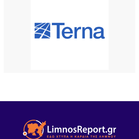
Λήμνος: Προγραμματισμένες διακοπές ρεύματος
11 ΏΡΕΣ ΠΡΙΝ
Πληρώνονται οι επιβάτες, παραμένουν
απλήρωτοι οι επιχειρηματίες: Τα δύο πρόσωπα
του Μεταφορικού Ισοδυνάμου
12 ΏΡΕΣ ΠΡΙΝ
Το τραγικό περιστατικό με το αγριογούρουνο
προβληματίζει – Μήπως ήρθε η ώρα να δούμε
σοβαρά και το ζήτημα των ελαφιών στη Λήμνο;
13 ΏΡΕΣ ΠΡΙΝ
Πρωτοφανές περιστατικό στον Μούδρο: Τρεις
διαρρήξεις καταστημάτων μέσα σε μία νύχτα