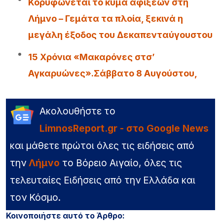
Κορυφώνεται το κύμα αφίξεων στη
Λήμνο – Γεμάτα τα πλοία, ξεκινά η
μεγάλη έξοδος του Δεκαπενταύγουστου
15 Χρόνια «Μακαρόνες στσ’
Αγκαρυώνες».Σάββατο 8 Αυγούστου,
Ακολουθήστε το
LimnosReport.gr - στο Google News
και μάθετε πρώτοι όλες τις ειδήσεις από
την
Λήμνο
το Βόρειο Αιγαίο, όλες τις
τελευταίες Ειδήσεις από την Ελλάδα και
τον Κόσμο.
Κοινοποιήστε αυτό το Άρθρο: