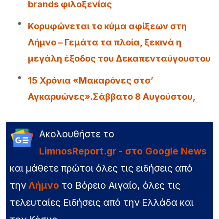
brands φιλοξενίας
Κορυφώνεται το κύμα αφίξεων στη
Λήμνο – Γεμάτα τα πλοία, ξεκινά η
μεγάλη έξοδος του Δεκαπενταύγουστου
15 Χρόνια «Μακαρόνες στσ’
Αγκαρυώνες».Σάββατο 8 Αυγούστου,
Ακολουθήστε το
LimnosReport.gr - στο Google News
και μάθετε πρώτοι όλες τις ειδήσεις από
την
Λήμνο
το Βόρειο Αιγαίο, όλες τις
τελευταίες Ειδήσεις από την Ελλάδα και