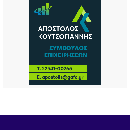
13 ΏΡΕΣ ΠΡΙΝ
Λήμνος: Προγραμματισμένες διακοπές ρεύματος
14 ΏΡΕΣ ΠΡΙΝ
Πληρώνονται οι επιβάτες, παραμένουν
απλήρωτοι οι επιχειρηματίες: Τα δύο πρόσωπα
του Μεταφορικού Ισοδυνάμου
15 ΏΡΕΣ ΠΡΙΝ
Το τραγικό περιστατικό με το αγριογούρουνο
προβληματίζει – Μήπως ήρθε η ώρα να δούμε
σοβαρά και το ζήτημα των ελαφιών στη Λήμνο;
15 ΏΡΕΣ ΠΡΙΝ
Πρωτοφανές περιστατικό στον Μούδρο: Τρεις
διαρρήξεις καταστημάτων μέσα σε μία νύχτα