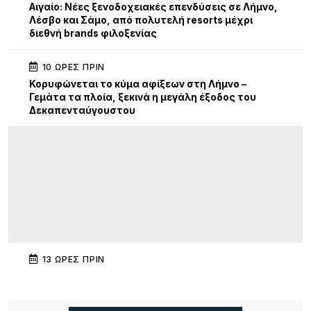
Αιγαίο: Νέες ξενοδοχειακές επενδύσεις σε Λήμνο,
Λέσβο και Σάμο, από πολυτελή resorts μέχρι
διεθνή brands φιλοξενίας
10 ΏΡΕΣ ΠΡΙΝ
Κορυφώνεται το κύμα αφίξεων στη Λήμνο –
Γεμάτα τα πλοία, ξεκινά η μεγάλη έξοδος του
Δεκαπενταύγουστου
13 ΏΡΕΣ ΠΡΙΝ
Διεθνής κινητικότητα Erasmus+ εκπαιδευτικών
του ΕΠΑΛ Μύρινας στην Κίνα