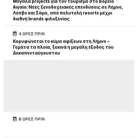
Μεγάλα projects για τον τουρισμό στο Βόρειο
Αιγαίο: Νέες ξενοδοχειακές επενδύσεις σε Λήμνο,
Λέσβο και Σάμο, από πολυτελή resorts μέχρι
διεθνή brands φιλοξενίας
4 ΏΡΕΣ ΠΡΙΝ
Κορυφώνεται το κύμα αφίξεων στη Λήμνο –
Γεμάτα τα πλοία, ξεκινά η μεγάλη έξοδος του
Δεκαπενταύγουστου
8 ΏΡΕΣ ΠΡΙΝ
Διεθνής κινητικότητα Erasmus+ εκπαιδευτικών
του ΕΠΑΛ Μύρινας στην Κίνα