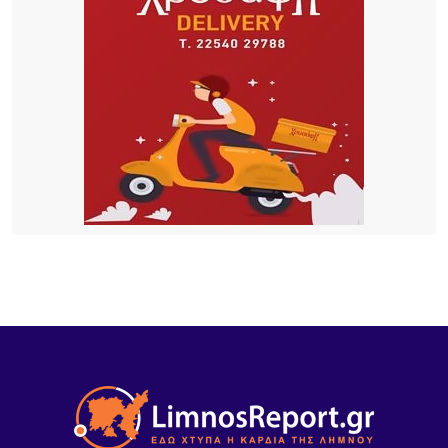
Λιμένα Μύρινας λόγω εργασιών επισκευής αγωγού
ύδρευσης
9 ΏΡΕΣ ΠΡΙΝ
ΜΕΒΓΑΛ: Με γιαούρτι και φέτα ενισχύει τη θέση
της στις διεθνείς αγορές
10 ΏΡΕΣ ΠΡΙΝ
Καιρός: Στους 38 βαθμούς ο υδράργυρος –
Ενισχυμένοι οι άνεμοι στο Αιγαίο
1 ΗΜΈΡΑ ΠΡΙΝ
Συνάντηση της Δημάρχου Λήμνου με την
οικογένεια Μπούμπουρα