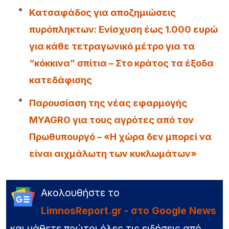
Κατσαφάδος για αποζημιώσεις
πυρόπληκτων: Ενίσχυση έως 1.000 ευρώ
για κάθε τετραγωνικό μέτρο για τα
“κόκκινα” σπίτια – Στο κράτος τα έξοδα
κατεδάφισης
Παρουσίαση της νέας εφαρμογής
MYAGRO για τους αγρότες από τον
Πρωθυπουργό – «Η χώρα δεν μπορεί να
είναι αιχμάλωτη των κυκλωμάτων»
Ακολουθήστε το
LimnosReport.gr - στο Google News
και μάθετε πρώτοι όλες τις ειδήσεις από