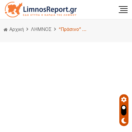
Αρχική
ΛΗΜΝΟΣ
“Πράσινο” μήνυμα ευαισθητοποίησης από το Δημαρχείο Μύρινας για την Κοιλιοκάκη