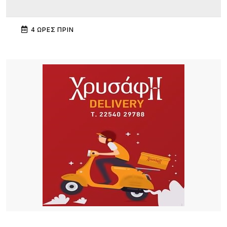
4 ΏΡΕΣ ΠΡΙΝ
Πανηγύρι στα Σβέρδια: Η Δάφνη κρατά ζωντανή
την παράδοση
4 ΏΡΕΣ ΠΡΙΝ
Ακρίβεια: Το μοσχάρι «εκτοξεύτηκε» κατά 28,4%
από τα τέλη του 2024
4 ΏΡΕΣ ΠΡΙΝ
Καιρός: Στα 40άρια θα «ψηθούν» δυτική και
βόρεια Ελλάδα – Έως 8 μποφόρ οι άνεμοι στο
Αιγαίο μέχρι Δεκαπενταύγουστο
18 ΏΡΕΣ ΠΡΙΝ
Μεγάλα projects για τον τουρισμό στο Βόρειο
Αιγαίο: Νέες ξενοδοχειακές επενδύσεις σε Λήμνο,
Λέσβο και Σάμο, από πολυτελή resorts μέχρι
διεθνή brands φιλοξενίας