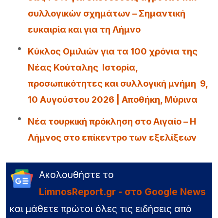
συλλογικών σχημάτων – Σημαντική
ευκαιρία και για τη Λήμνο
Κύκλος Ομιλιών για τα 100 χρόνια της
Νέας Κούταλης Ιστορία,
προσωπικότητες και συλλογική μνήμη 9,
10 Αυγούστου 2026 | Αποθήκη, Μύρινα
Νέα τουρκική πρόκληση στο Αιγαίο – Η
Λήμνος στο επίκεντρο των εξελίξεων
Ακολουθήστε το
LimnosReport.gr - στο Google News
και μάθετε πρώτοι όλες τις ειδήσεις από