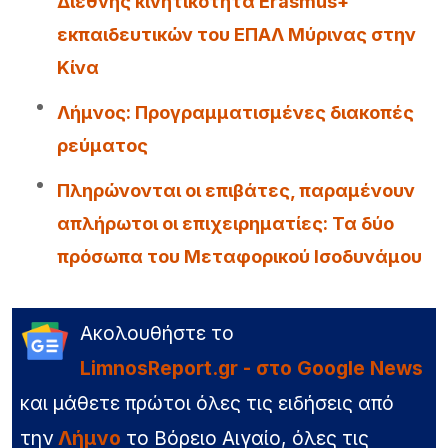
Διεθνής κινητικότητα Erasmus+
εκπαιδευτικών του ΕΠΑΛ Μύρινας στην
Κίνα
Λήμνος: Προγραμματισμένες διακοπές
ρεύματος
Πληρώνονται οι επιβάτες, παραμένουν
απλήρωτοι οι επιχειρηματίες: Τα δύο
πρόσωπα του Μεταφορικού Ισοδυνάμου
Ακολουθήστε το
LimnosReport.gr - στο Google News
και μάθετε πρώτοι όλες τις ειδήσεις από
την
Λήμνο
το Βόρειο Αιγαίο, όλες τις