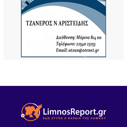
καλοκαιρινή χοροεσπερίδα στην καρδιά του
χωριού
6 ΏΡΕΣ ΠΡΙΝ
Για δεύτερη φορά φέτος ο Χρήστος Νέζος στη
Λήμνο – Οι φημισμένες «Μακαρόνες στς
Αγκαριώνες» ταξιδεύουν σε όλη την Ελλάδα
7 ΏΡΕΣ ΠΡΙΝ
Λουκέτα της ΑΑΔΕ σε επιχειρήσεις της Λήμνου
μετά από αιφνιδιαστικούς ελέγχους