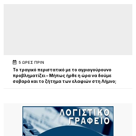
5 ΏΡΕΣ ΠΡΙΝ
Το τραγικό περιστατικό με το αγριογούρουνο
προβληματίζει – Μήπως ήρθε η ώρα να δούμε
σοβαρά και το ζήτημα των ελαφιών στη Λήμνο;
5 ΏΡΕΣ ΠΡΙΝ
Πρωτοφανές περιστατικό στον Μούδρο: Τρεις
διαρρήξεις καταστημάτων μέσα σε μία νύχτα
6 ΏΡΕΣ ΠΡΙΝ
Ο Ηρακλής Ατσικής προσκαλεί σε μια μεγάλη