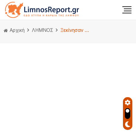
Αρχική
ΛΗΜΝΟΣ
Ξεκίνησαν οι εργασίες στο λιμάνι της Μύρινας – Τοποθετήθηκε το πρώτο isobox για την υποδοχή Τούρκων επισκεπτών(Βίντεο)