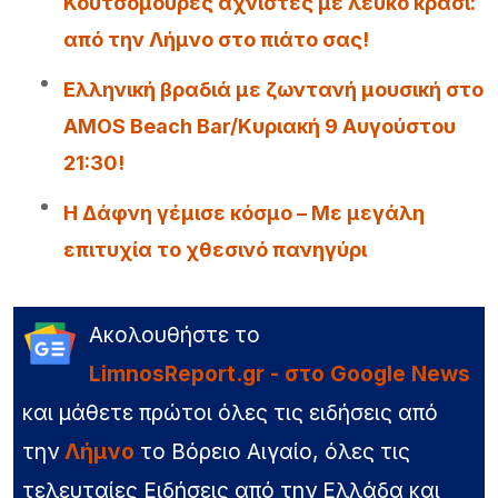
Κουτσομούρες αχνιστές με λευκό κρασί:
από την Λήμνο στο πιάτο σας!
Ελληνική βραδιά με ζωντανή μουσική στο
AMOS Beach Bar/Κυριακή 9 Αυγούστου
21:30!
Η Δάφνη γέμισε κόσμο – Με μεγάλη
επιτυχία το χθεσινό πανηγύρι
Ακολουθήστε το
LimnosReport.gr - στο Google News
και μάθετε πρώτοι όλες τις ειδήσεις από
την
Λήμνο
το Βόρειο Αιγαίο, όλες τις
τελευταίες Ειδήσεις από την Ελλάδα και