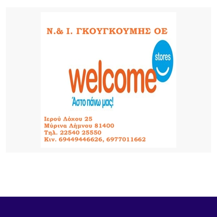
13η Γιορτή Μελιού: Μια μεγάλη γιορτή γεμάτη
παράδοση, γεύσεις και ανθρώπους
3 ΏΡΕΣ ΠΡΙΝ
Τρεις συλλήψεις σε Λέσβο και Κορινθία για
πρόκληση πυρκαγιών από αμέλεια
4 ΏΡΕΣ ΠΡΙΝ
Καιρός: Ζέστη με 32 βαθμούς και ισχυροί βοριάδες
έως 7 μποφόρ σήμερα 9/8
17 ΏΡΕΣ ΠΡΙΝ
Αποκαθίσταται σταδιακά η υδροδότηση στο
Πλατύ