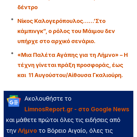
δέντρο
Νίκος Καλογερόπουλος……’Στο
κάμπινγκ”, ο ρόλος του Μάιμου δεν
υπήρχε στο αρχικό σενάριο.
«Μια Παλέτα Αγάπης για τη Λήμνο» – Η
τέχνη γίνεται πράξη προσφοράς, έως
και 11 Αυγούστου/Αίθουσα Γκαλιούρη.
Ακολουθήστε το
LimnosReport.gr - στο Google News
και μάθετε πρώτοι όλες τις ειδήσεις από
την
Λήμνο
το Βόρειο Αιγαίο, όλες τις