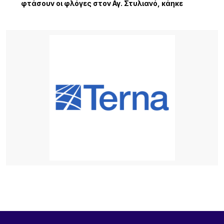
φτάσουν οι φλόγες στον Αγ. Στυλιανό, κάηκε
κτηνοτροφική μονάδα – 112 για εκκένωση
3 ΏΡΕΣ ΠΡΙΝ
Ειδικό Ηλεκτρονικό Μητρώο για τα Πολιτιστικά
Σωματεία Β. Αιγαίου
4 ΏΡΕΣ ΠΡΙΝ
Πολιτιστικός Σύλλογος Νέας Κούταλης
«Νόστος»: Αναβίωση της παραδοσιακής
επεξεργασίας σφουγγαριών στη Νέα Κούταλη/
Πέμπτη 13 Αυγούστου, 19:30 .
4 ΏΡΕΣ ΠΡΙΝ
Ο Σύλλογος Φίλων της Παλιάς Μητρόπολης για
την ακύρωση εκτέλεση του έργου «Συντήρηση –
ανακατασκευή περίφραξης του οικοπέδου της
Μητρόπολης Μύρινας Λήμνου.
6 ΏΡΕΣ ΠΡΙΝ