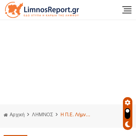
Αρχική
ΛΗΜΝΟΣ
Η Π.Ε. Λήμνου ενδυναμώνει το δυναμικό της με νέο χειριστή μηχανημάτων έργου