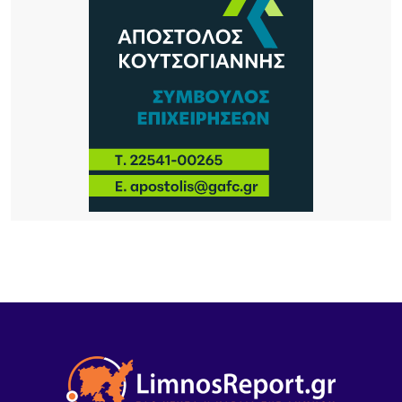
9 ΏΡΕΣ ΠΡΙΝ
Πληρώνονται οι επιβάτες, παραμένουν
απλήρωτοι οι επιχειρηματίες: Τα δύο πρόσωπα
του Μεταφορικού Ισοδυνάμου
10 ΏΡΕΣ ΠΡΙΝ
Το τραγικό περιστατικό με το αγριογούρουνο
προβληματίζει – Μήπως ήρθε η ώρα να δούμε
σοβαρά και το ζήτημα των ελαφιών στη Λήμνο;
10 ΏΡΕΣ ΠΡΙΝ
Πρωτοφανές περιστατικό στον Μούδρο: Τρεις
διαρρήξεις καταστημάτων μέσα σε μία νύχτα