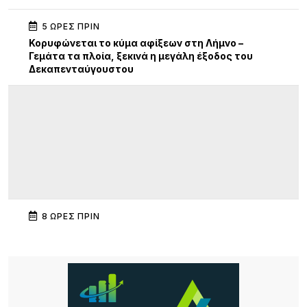
5 ΏΡΕΣ ΠΡΙΝ
Κορυφώνεται το κύμα αφίξεων στη Λήμνο –
Γεμάτα τα πλοία, ξεκινά η μεγάλη έξοδος του
Δεκαπενταύγουστου
8 ΏΡΕΣ ΠΡΙΝ
Διεθνής κινητικότητα Erasmus+ εκπαιδευτικών
του ΕΠΑΛ Μύρινας στην Κίνα
9 ΏΡΕΣ ΠΡΙΝ
Λήμνος: Προγραμματισμένες διακοπές ρεύματος