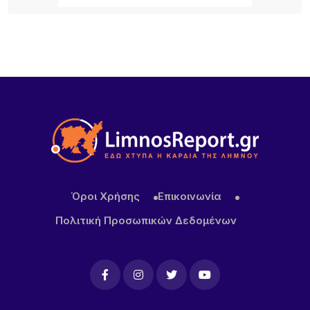
22 ΏΡΕΣ ΠΡΙΝ
Αεροδρόμιο Αθήνας: Νέα άνοδος 4,7% στην
επιβατική κίνηση τον Ιούλιο – Στα 19,68 εκατ. οι
επιβάτες στο επτάμηνο
Όροι Χρήσης
Επικοινωνία
Πολιτική Προσωπικών Δεδομένων