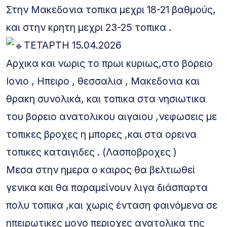
Στην Μακεδονια τοπικα μεχρι 18-21 βαθμούς,
και στην κρητη μεχρι 23-25 τοπικα .
ΤΕΤΑΡΤΗ 15.04.2026
Αρχικα και νωρις το πρωι κυριως,στο βορειο
Ιονιο , Ηπειρο , θεσσαλια , Μακεδονια και
θρακη συνολικά, και τοπικα στα νησιωτικα
του βορειο ανατολικου αιγαιου ,νεφωσεις με
τοπικες βροχες η μπορες ,και στα ορεινα
τοπικες καταιγιδες . (Λασποβροχες )
Μεσα στην ημερα ο καιρος θα βελτιωθεί
γενικα και θα παραμείνουν λιγα διάσπαρτα
πολυ τοπικα ,και χωρις ένταση φαινόμενα σε
ηπειρωτικες μονο περιοχες ανατολικα της