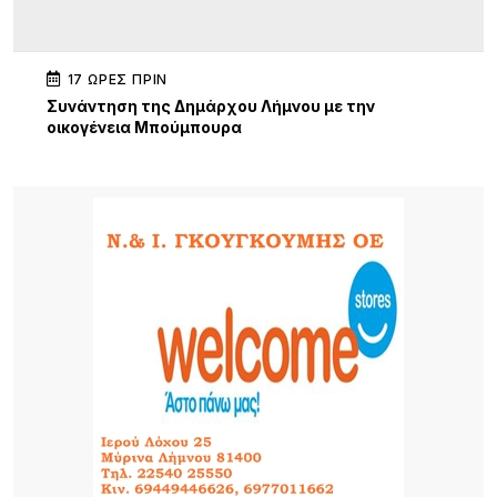
17 ΏΡΕΣ ΠΡΙΝ
Συνάντηση της Δημάρχου Λήμνου με την
οικογένεια Μπούμπουρα
17 ΏΡΕΣ ΠΡΙΝ
Σ.Α.Ε.Κ. Λήμνου: Μια χρονιά γεμάτη δράσεις,
συνεργασίες και διακρίσεις
21 ΏΡΕΣ ΠΡΙΝ
«Όταν η Αγάπη Πλημμυρίζει την Πόλη»: Συναυλία
ελπίδας, πίστης και προσφοράς από την Ιερά
Μητρόπολη Λήμνου
22 ΏΡΕΣ ΠΡΙΝ
Εθελοντές ένωσαν τις δυνάμεις τους για μια
καθαρότερη Αγία Βαρβάρα στη Λήμνο