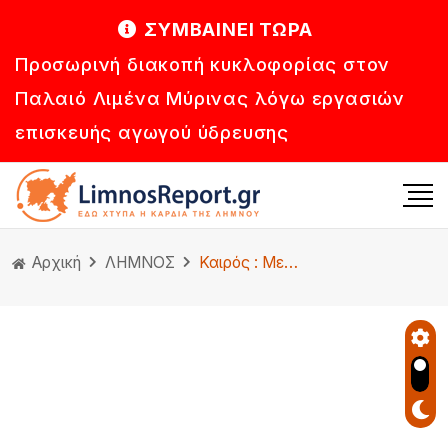
ΣΥΜΒΑΙΝΕΙ ΤΩΡΑ
Προσωρινή διακοπή κυκλοφορίας στον
Παλαιό Λιμένα Μύρινας λόγω εργασιών
επισκευής αγωγού ύδρευσης
Αρχική
ΛΗΜΝΟΣ
Καιρός : Με αστάθεια η εβδομάδα, τοπικές βροχές.