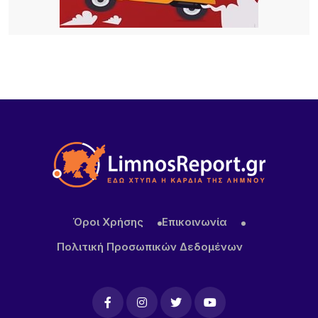
19 ΏΡΕΣ ΠΡΙΝ
Iράν: Η συμφωνία με το Ομάν δεν σημαίνει πλήρες
άνοιγμα των Στενών του Ορμούζ – Προσωρινή η
νέα διαδρομή
19 ΏΡΕΣ ΠΡΙΝ
Κατσαφάδος για αποζημιώσεις πυρόπληκτων:
Ενίσχυση έως 1.000 ευρώ για κάθε τετραγωνικό
μέτρο για τα “κόκκινα” σπίτια – Στο κράτος τα
έξοδα κατεδάφισης
Όροι Χρήσης
Επικοινωνία
Πολιτική Προσωπικών Δεδομένων