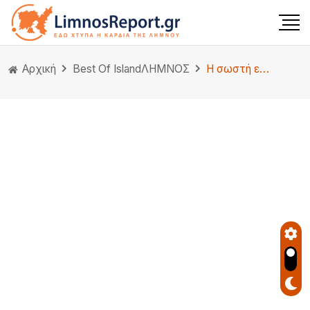
Αρχική
Best Of Island
ΛΗΜΝΟΣ
Η σωστή επιλογή εξοπλισμού για Airbnb στη Λήμνο ξεκινά από τον Κωτσόβολο