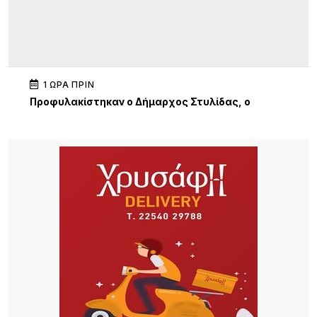
1 ΏΡΑ ΠΡΙΝ
Προφυλακίστηκαν ο Δήμαρχος Στυλίδας, ο
εργολάβος και ο ιδιοκτήτης της εταιρείας, μετά
από μαραθώνια απολογία, για την πυρκαγιά στη
Βοιωτία
13 ΏΡΕΣ ΠΡΙΝ
Μπίγαλης & Πωλίνα στη Λήμνο: Μια βραδιά γεμάτη
νοσταλγία, επιτυχίες και καλοκαιρινή διάθεση στο
Porto Myrina!
14 ΏΡΕΣ ΠΡΙΝ
Η Νατάσσα Μποφίλιου μάγεψε τη Λήμνο – Μια
αξέχαστη μουσική βραδιά στο Κοντοπούλι