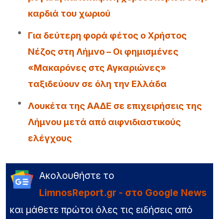
καρδιά του χωριού
Για δεύτερη φορά φέτος ο Χρήστος
Νέζος στη Λήμνο – Οι φημισμένες
«Μακαρόνες στς Αγκαριώνες»
ταξιδεύουν σε όλη την Ελλάδα
Λουκέτα της ΑΑΔΕ σε επιχειρήσεις της
Λήμνου μετά από αιφνιδιαστικούς
ελέγχους
Ακολουθήστε το
LimnosReport.gr - στο Google News
και μάθετε πρώτοι όλες τις ειδήσεις από