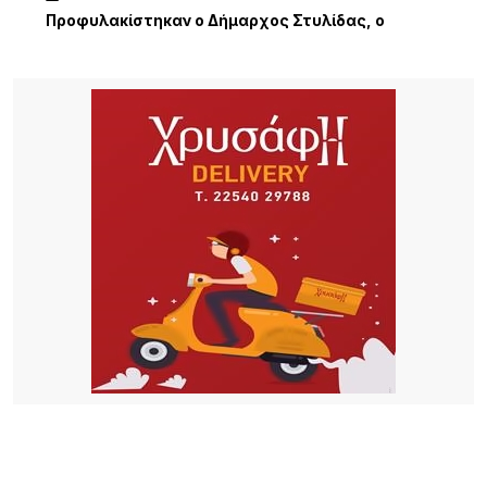
Προφυλακίστηκαν ο Δήμαρχος Στυλίδας, ο
εργολάβος και ο ιδιοκτήτης της εταιρείας, μετά
από μαραθώνια απολογία, για την πυρκαγιά στη
Βοιωτία
13 ΏΡΕΣ ΠΡΙΝ
Μπίγαλης & Πωλίνα στη Λήμνο: Μια βραδιά γεμάτη
νοσταλγία, επιτυχίες και καλοκαιρινή διάθεση στο
Porto Myrina!
13 ΏΡΕΣ ΠΡΙΝ
Η Νατάσσα Μποφίλιου μάγεψε τη Λήμνο – Μια
αξέχαστη μουσική βραδιά στο Κοντοπούλι
19 ΏΡΕΣ ΠΡΙΝ
Iράν: Η συμφωνία με το Ομάν δεν σημαίνει πλήρες
άνοιγμα των Στενών του Ορμούζ – Προσωρινή η
νέα διαδρομή
19 ΏΡΕΣ ΠΡΙΝ