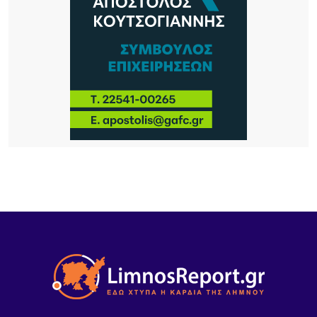
4 ΏΡΕΣ ΠΡΙΝ
Καιρός: Στα 40άρια θα «ψηθούν» δυτική και
βόρεια Ελλάδα – Έως 8 μποφόρ οι άνεμοι στο
Αιγαίο μέχρι Δεκαπενταύγουστο
18 ΏΡΕΣ ΠΡΙΝ
Μεγάλα projects για τον τουρισμό στο Βόρειο
Αιγαίο: Νέες ξενοδοχειακές επενδύσεις σε Λήμνο,
Λέσβο και Σάμο, από πολυτελή resorts μέχρι
διεθνή brands φιλοξενίας
20 ΏΡΕΣ ΠΡΙΝ
Κορυφώνεται το κύμα αφίξεων στη Λήμνο –
Γεμάτα τα πλοία, ξεκινά η μεγάλη έξοδος του
Δεκαπενταύγουστου