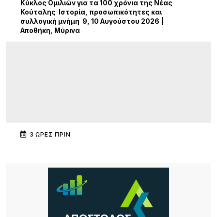
Κύκλος Ομιλιών για τα 100 χρόνια της Νέας
Κούταλης Ιστορία, προσωπικότητες και
συλλογική μνήμη 9, 10 Αυγούστου 2026 |
Αποθήκη, Μύρινα
3 ΏΡΕΣ ΠΡΙΝ
Πανηγύρι στα Σβέρδια: Η Δάφνη κρατά ζωντανή
την παράδοση
3 ΏΡΕΣ ΠΡΙΝ
Ακρίβεια: Το μοσχάρι «εκτοξεύτηκε» κατά 28,4%
από τα τέλη του 2024