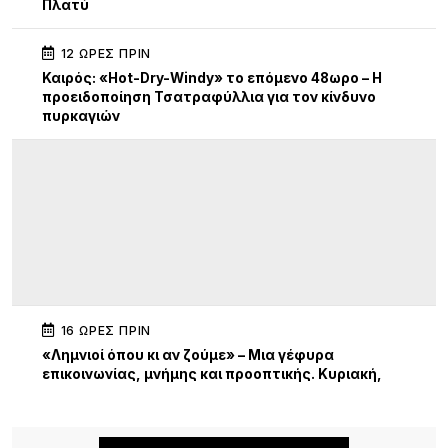
Πλατύ
12 ΏΡΕΣ ΠΡΙΝ
Καιρός: «Hot-Dry-Windy» το επόμενο 48ωρο – Η
προειδοποίηση Τσατραφύλλια για τον κίνδυνο
πυρκαγιών
16 ΏΡΕΣ ΠΡΙΝ
«Λημνιοί όπου κι αν ζούμε» – Μια γέφυρα
επικοινωνίας, μνήμης και προοπτικής. Κυριακή,
19:30 Γυμνάσιο Λιβαδοχωρίου
20 ΏΡΕΣ ΠΡΙΝ