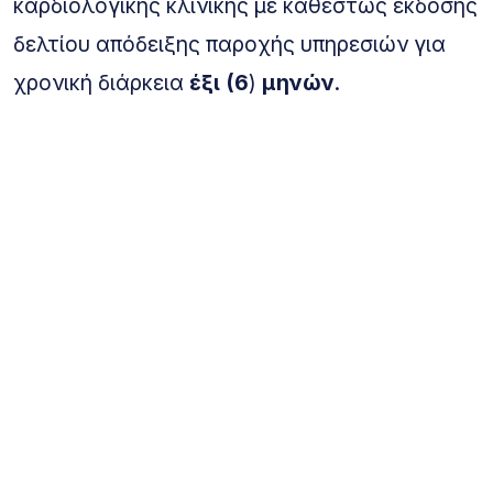
καρδιολογικής
κλινικής
με
καθεστώς
έκδοσης
δελτίου
απόδειξης
παροχής
υπηρεσιών
για
χρονική
διάρκεια
έξι
(
6
)
μηνών
.