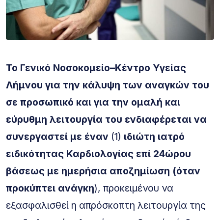
Το
Γενικό
Νοσοκομείο
–
Κέντρο
Υγείας
Λήμνου
για
την
κάλυψη
των
αναγκών
του
σε
προσωπικό
και
για
την
ομαλή
και
εύρυθμη
λειτουργία
του
ενδιαφέρεται
να
συνεργαστεί
με
έναν
(
1
)
ιδιώτη
ιατρό
ειδικότητας
Καρδιολογίας
επί
24ώρου
βάσεως
με
ημερήσια
αποζημίωση
(
όταν
προκύπτει
ανάγκη
)
,
προκειμένου
να
εξασφαλισθεί
η
απρόσκοπτη
λειτουργία
της