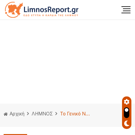
Αρχική
ΛΗΜΝΟΣ
To Γενικό Νοσοκομείο-Κέντρο Υγείας Λήμνου αναζητά συνεργασία με ιδιώτη ιατρό Καρδιολόγο..