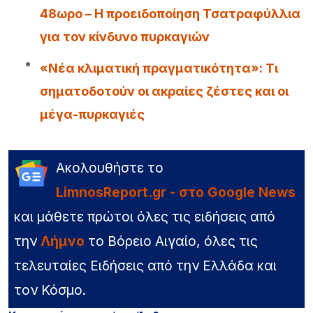
48ωρο – Η προειδοποίηση Τσατραφύλλια
για τον κίνδυνο πυρκαγιών
«Νέα κλιματική πραγματικότητα»: Τι
σηματοδοτούν οι ακραίες ζέστες και οι
μέγα-πυρκαγιές
Ακολουθήστε το
LimnosReport.gr - στο Google News
και μάθετε πρώτοι όλες τις ειδήσεις από
την
Λήμνο
το Βόρειο Αιγαίο, όλες τις
τελευταίες Ειδήσεις από την Ελλάδα και
τον Κόσμο.