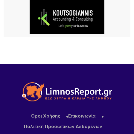
Σχέδια Βελτίωσης: Έρχονται επιδοτήσεις έως
70% για επενδύσεις αγροτών και συλλογικών
σχημάτων – Σημαντική ευκαιρία και για τη Λήμνο
20 ΏΡΕΣ ΠΡΙΝ
Κύκλος Ομιλιών για τα 100 χρόνια της Νέας
Κούταλης Ιστορία, προσωπικότητες και
συλλογική μνήμη 9, 10 Αυγούστου 2026 |
Αποθήκη, Μύρινα
22 ΏΡΕΣ ΠΡΙΝ
Νέα τουρκική πρόκληση στο Αιγαίο – Η Λήμνος στο
επίκεντρο των εξελίξεων
22 ΏΡΕΣ ΠΡΙΝ
Πανηγύρι στα Σβέρδια: Η Δάφνη κρατά ζωντανή
την παράδοση
Όροι Χρήσης
Επικοινωνία
Πολιτική Προσωπικών Δεδομένων