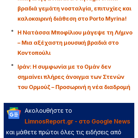
βραδιά γεμάτη νοσταλγία, επιτυχίες και
καλοκαιρινή διάθεση στο Porto Myrina!
Η Νατάσσα Μποφίλιου μάγεψε τη Λήμνο
– Μια αξέχαστη μουσική βραδιά στο
Κοντοπούλι
Iράν: Η συμφωνία με το Ομάν δεν
σημαίνει πλήρες άνοιγμα των Στενών
του Ορμούζ – Προσωρινή η νέα διαδρομή
Ακολουθήστε το
LimnosReport.gr - στο Google News
και μάθετε πρώτοι όλες τις ειδήσεις από