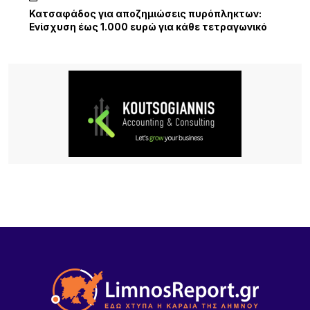
Κατσαφάδος για αποζημιώσεις πυρόπληκτων:
Ενίσχυση έως 1.000 ευρώ για κάθε τετραγωνικό
μέτρο για τα “κόκκινα” σπίτια – Στο κράτος τα
έξοδα κατεδάφισης
12 ΏΡΕΣ ΠΡΙΝ
Παρουσίαση της νέας εφαρμογής MYAGRO για
τους αγρότες από τον Πρωθυπουργό – «Η χώρα
δεν μπορεί να είναι αιχμάλωτη των κυκλωμάτων»
12 ΏΡΕΣ ΠΡΙΝ
Κατασχέθηκαν προϊόντα χωρίς παραστατικά στο
λιμάνι της Μύρινας
16 ΏΡΕΣ ΠΡΙΝ
Προσωρινή διακοπή κυκλοφορίας στον Παλαιό
Λιμένα Μύρινας λόγω εργασιών επισκευής αγωγού
ύδρευσης
17 ΏΡΕΣ ΠΡΙΝ