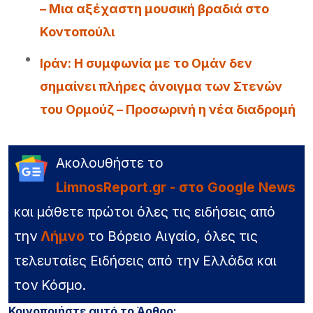
– Μια αξέχαστη μουσική βραδιά στο
Κοντοπούλι
Iράν: Η συμφωνία με το Ομάν δεν
σημαίνει πλήρες άνοιγμα των Στενών
του Ορμούζ – Προσωρινή η νέα διαδρομή
Ακολουθήστε το
LimnosReport.gr - στο Google News
και μάθετε πρώτοι όλες τις ειδήσεις από
την
Λήμνο
το Βόρειο Αιγαίο, όλες τις
τελευταίες Ειδήσεις από την Ελλάδα και
τον Κόσμο.
Κοινοποιήστε αυτό το Άρθρο: