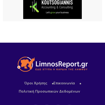
Παρουσίαση της νέας εφαρμογής MYAGRO για
τους αγρότες από τον Πρωθυπουργό – «Η χώρα
δεν μπορεί να είναι αιχμάλωτη των κυκλωμάτων»
15 ΏΡΕΣ ΠΡΙΝ
Κατασχέθηκαν προϊόντα χωρίς παραστατικά στο
λιμάνι της Μύρινας
20 ΏΡΕΣ ΠΡΙΝ
Προσωρινή διακοπή κυκλοφορίας στον Παλαιό
Λιμένα Μύρινας λόγω εργασιών επισκευής αγωγού
ύδρευσης
20 ΏΡΕΣ ΠΡΙΝ
ΜΕΒΓΑΛ: Με γιαούρτι και φέτα ενισχύει τη θέση
της στις διεθνείς αγορές
Όροι Χρήσης
Επικοινωνία
Πολιτική Προσωπικών Δεδομένων