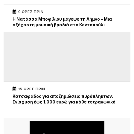
9 ΏΡΕΣ ΠΡΙΝ
Η Νατάσσα Μποφίλιου μάγεψε τη Λήμνο – Μια
αξέχαστη μουσική βραδιά στο Κοντοπούλι
15 ΏΡΕΣ ΠΡΙΝ
Κατσαφάδος για αποζημιώσεις πυρόπληκτων:
Ενίσχυση έως 1.000 ευρώ για κάθε τετραγωνικό
μέτρο για τα “κόκκινα” σπίτια – Στο κράτος τα
έξοδα κατεδάφισης
15 ΏΡΕΣ ΠΡΙΝ