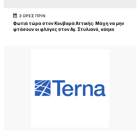
3 ΏΡΕΣ ΠΡΙΝ
Φωτιά τώρα στον Κουβαρά Αττικής: Μάχη να μην
φτάσουν οι φλόγες στον Αγ. Στυλιανό, κάηκε
κτηνοτροφική μονάδα – 112 για εκκένωση
3 ΏΡΕΣ ΠΡΙΝ
Ειδικό Ηλεκτρονικό Μητρώο για τα Πολιτιστικά
Σωματεία Β. Αιγαίου
3 ΏΡΕΣ ΠΡΙΝ
Πολιτιστικός Σύλλογος Νέας Κούταλης
«Νόστος»: Αναβίωση της παραδοσιακής
επεξεργασίας σφουγγαριών στη Νέα Κούταλη/
Πέμπτη 13 Αυγούστου, 19:30 .
4 ΏΡΕΣ ΠΡΙΝ
Ο Σύλλογος Φίλων της Παλιάς Μητρόπολης για
την ακύρωση εκτέλεση του έργου «Συντήρηση –
ανακατασκευή περίφραξης του οικοπέδου της