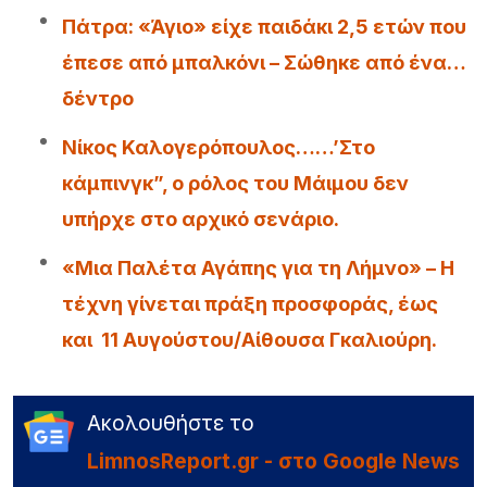
Πάτρα: «Άγιο» είχε παιδάκι 2,5 ετών που
έπεσε από μπαλκόνι – Σώθηκε από ένα…
δέντρο
Νίκος Καλογερόπουλος……’Στο
κάμπινγκ”, ο ρόλος του Μάιμου δεν
υπήρχε στο αρχικό σενάριο.
«Μια Παλέτα Αγάπης για τη Λήμνο» – Η
τέχνη γίνεται πράξη προσφοράς, έως
και 11 Αυγούστου/Αίθουσα Γκαλιούρη.
Ακολουθήστε το
LimnosReport.gr - στο Google News