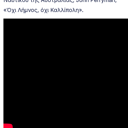
Ναυτικού της Αυστραλίας, John Perryman,
«Όχι Λήμνος, όχι Καλλίπολη».