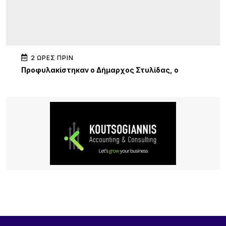
2 ΏΡΕΣ ΠΡΙΝ
Προφυλακίστηκαν ο Δήμαρχος Στυλίδας, ο
εργολάβος και ο ιδιοκτήτης της εταιρείας, μετά
από μαραθώνια απολογία, για την πυρκαγιά στη
Βοιωτία
14 ΏΡΕΣ ΠΡΙΝ
Μπίγαλης & Πωλίνα στη Λήμνο: Μια βραδιά γεμάτη
νοσταλγία, επιτυχίες και καλοκαιρινή διάθεση στο
Porto Myrina!
14 ΏΡΕΣ ΠΡΙΝ
Η Νατάσσα Μποφίλιου μάγεψε τη Λήμνο – Μια
αξέχαστη μουσική βραδιά στο Κοντοπούλι
19 ΏΡΕΣ ΠΡΙΝ