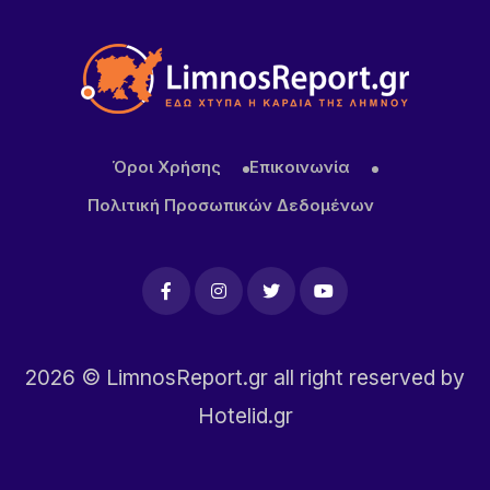
Iράν: Η συμφωνία με το Ομάν δεν σημαίνει πλήρες
άνοιγμα των Στενών του Ορμούζ – Προσωρινή η
νέα διαδρομή
20 ΏΡΕΣ ΠΡΙΝ
Κατσαφάδος για αποζημιώσεις πυρόπληκτων:
Όροι Χρήσης
Επικοινωνία
Ενίσχυση έως 1.000 ευρώ για κάθε τετραγωνικό
μέτρο για τα “κόκκινα” σπίτια – Στο κράτος τα
Πολιτική Προσωπικών Δεδομένων
έξοδα κατεδάφισης
2026
© LimnosReport.gr all right reserved by
Hotelid.gr