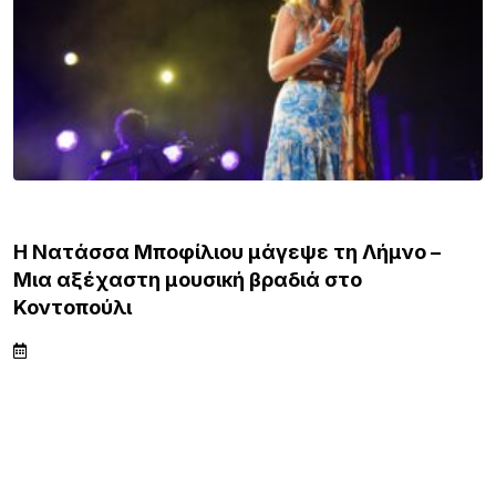
ΚΌΣΜΟΣ
Iράν: Η συμφωνία με το Ομάν δεν σημαίνει
πλήρες άνοιγμα των Στενών του Ορμούζ –
Προσωρινή η νέα διαδρομή