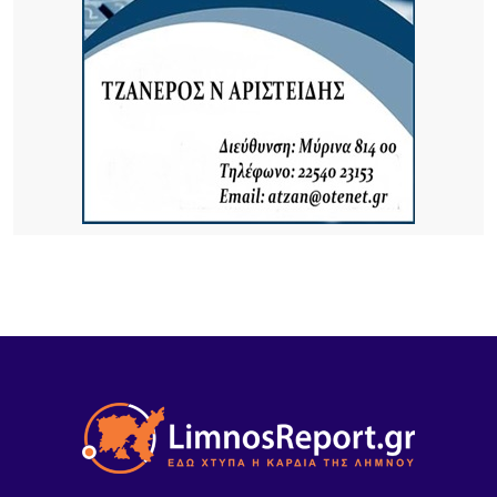
16 ΏΡΕΣ ΠΡΙΝ
Κατασχέθηκαν προϊόντα χωρίς παραστατικά στο
λιμάνι της Μύρινας
20 ΏΡΕΣ ΠΡΙΝ
Προσωρινή διακοπή κυκλοφορίας στον Παλαιό
Λιμένα Μύρινας λόγω εργασιών επισκευής αγωγού
ύδρευσης
20 ΏΡΕΣ ΠΡΙΝ
ΜΕΒΓΑΛ: Με γιαούρτι και φέτα ενισχύει τη θέση
της στις διεθνείς αγορές