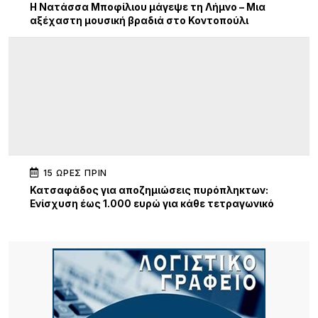
Η Νατάσσα Μποφίλιου μάγεψε τη Λήμνο – Μια
αξέχαστη μουσική βραδιά στο Κοντοπούλι
15 ΏΡΕΣ ΠΡΙΝ
Κατσαφάδος για αποζημιώσεις πυρόπληκτων:
Ενίσχυση έως 1.000 ευρώ για κάθε τετραγωνικό
μέτρο για τα “κόκκινα” σπίτια – Στο κράτος τα
έξοδα κατεδάφισης
15 ΏΡΕΣ ΠΡΙΝ
Παρουσίαση της νέας εφαρμογής MYAGRO για
τους αγρότες από τον Πρωθυπουργό – «Η χώρα
δεν μπορεί να είναι αιχμάλωτη των κυκλωμάτων»