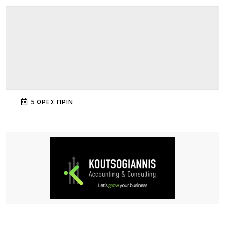
5 ΏΡΕΣ ΠΡΙΝ
Κατασχέθηκαν προϊόντα χωρίς παραστατικά στο
λιμάνι της Μύρινας
9 ΏΡΕΣ ΠΡΙΝ
Προσωρινή διακοπή κυκλοφορίας στον Παλαιό
Λιμένα Μύρινας λόγω εργασιών επισκευής αγωγού
ύδρευσης
9 ΏΡΕΣ ΠΡΙΝ
ΜΕΒΓΑΛ: Με γιαούρτι και φέτα ενισχύει τη θέση