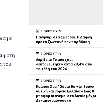
3 ΏΡΕΣ ΠΡΙΝ
Πανηγύρι στα Σβέρδια: Η Δάφνη
κά με
κρατά ζωντανή την παράδοση
3 ΏΡΕΣ ΠΡΙΝ
υση
στη
Ακρίβεια: Το μοσχάρι
α του
«εκτοξεύτηκε» κατά 28,4% από
τα τέλη του 2024
3 ΏΡΕΣ ΠΡΙΝ
Καιρός: Στα 40άρια θα «ψηθούν»
δυτική και βόρεια Ελλάδα – Έως 8
μποφόρ οι άνεμοι στο Αιγαίο μέχρι
Δεκαπενταύγουστο