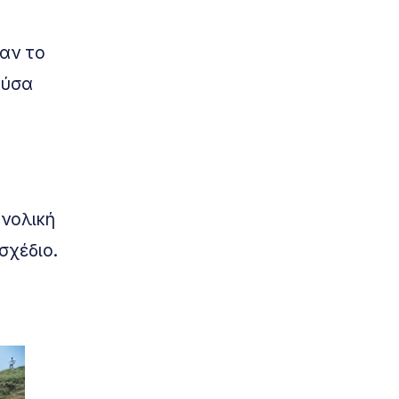
αν το
ούσα
υνολική
σχέδιο.