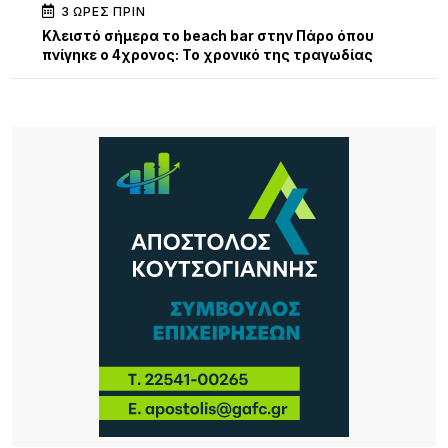
3 ΏΡΕΣ ΠΡΙΝ
Κλειστό σήμερα το beach bar στην Πάρο όπου
πνίγηκε ο 4χρονος: Το χρονικό της τραγωδίας
3 ΏΡΕΣ ΠΡΙΝ
13η Γιορτή Μελιού: Μια μεγάλη γιορτή γεμάτη
παράδοση, γεύσεις και ανθρώπους
3 ΏΡΕΣ ΠΡΙΝ
Τρεις συλλήψεις σε Λέσβο και Κορινθία για
πρόκληση πυρκαγιών από αμέλεια
4 ΏΡΕΣ ΠΡΙΝ
Καιρός: Ζέστη με 32 βαθμούς και ισχυροί βοριάδες
έως 7 μποφόρ σήμερα 9/8
17 ΏΡΕΣ ΠΡΙΝ
Αποκαθίσταται σταδιακά η υδροδότηση στο
Πλατύ