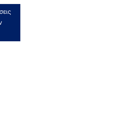
σεις
ν