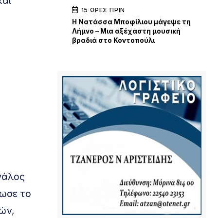
και
15 ΏΡΕΣ ΠΡΙΝ
Η Νατάσσα Μποφίλιου μάγεψε τη
Λήμνο – Μια αξέχαστη μουσική
βραδιά στο Κοντοπούλι
εγάλος
λωσε το
κών,