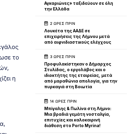
Αγκαριώνες» ταξιδεύουν σε όλη
την Ελλάδα
2 ΏΡΕΣ ΠΡΙΝ
Λουκέτα της ΑΑΔΕ σε
επιχειρήσεις της Λήμνου μετά
από αιφνιδιαστικούς ελέγχους
Μεγάλος
λωσε το
3 ΏΡΕΣ ΠΡΙΝ
Προφυλακίστηκαν ο Δήμαρχος
κών,
Στυλίδας, ο εργολάβος και ο
ιδιοκτήτης της εταιρείας, μετά
ίζει η
από μαραθώνια απολογία, για την
πυρκαγιά στη Βοιωτία
14 ΏΡΕΣ ΠΡΙΝ
Μπίγαλης & Πωλίνα στη Λήμνο:
Μια βραδιά γεμάτη νοσταλγία,
επιτυχίες και καλοκαιρινή
α,
διάθεση στο Porto Myrina!