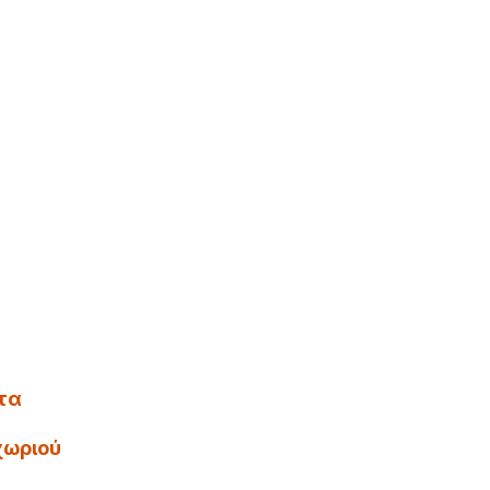
ε
τα
χωριού