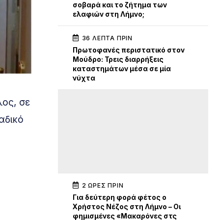
σοβαρά και το ζήτημα των
ελαφιών στη Λήμνο;
36 ΛΕΠΤΆ ΠΡΙΝ
Πρωτοφανές περιστατικό στον
Μούδρο: Τρεις διαρρήξεις
καταστημάτων μέσα σε μία
νύχτα
λος, σε
αδικό
2 ΏΡΕΣ ΠΡΙΝ
Για δεύτερη φορά φέτος ο
Χρήστος Νέζος στη Λήμνο – Οι
φημισμένες «Μακαρόνες στς