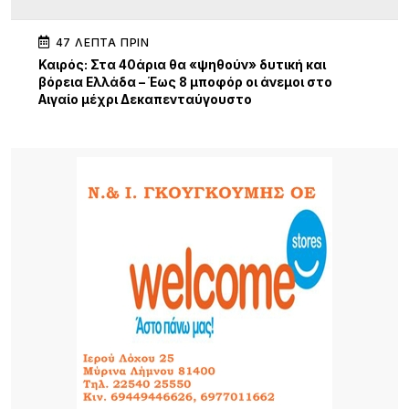
47 ΛΕΠΤΆ ΠΡΙΝ
Καιρός: Στα 40άρια θα «ψηθούν» δυτική και
βόρεια Ελλάδα – Έως 8 μποφόρ οι άνεμοι στο
Αιγαίο μέχρι Δεκαπενταύγουστο
15 ΏΡΕΣ ΠΡΙΝ
Μεγάλα projects για τον τουρισμό στο Βόρειο
Αιγαίο: Νέες ξενοδοχειακές επενδύσεις σε Λήμνο,
Λέσβο και Σάμο, από πολυτελή resorts μέχρι
διεθνή brands φιλοξενίας
17 ΏΡΕΣ ΠΡΙΝ
Κορυφώνεται το κύμα αφίξεων στη Λήμνο –
Γεμάτα τα πλοία, ξεκινά η μεγάλη έξοδος του
Δεκαπενταύγουστου
18 ΏΡΕΣ ΠΡΙΝ
15 Χρόνια «Μακαρόνες στσ’
Αγκαρυώνες».Σάββατο 8 Αυγούστου,