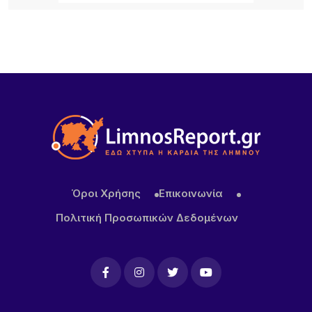
21 ΏΡΕΣ ΠΡΙΝ
Διεθνής κινητικότητα Erasmus+ εκπαιδευτικών
του ΕΠΑΛ Μύρινας στην Κίνα
Όροι Χρήσης
Επικοινωνία
Πολιτική Προσωπικών Δεδομένων