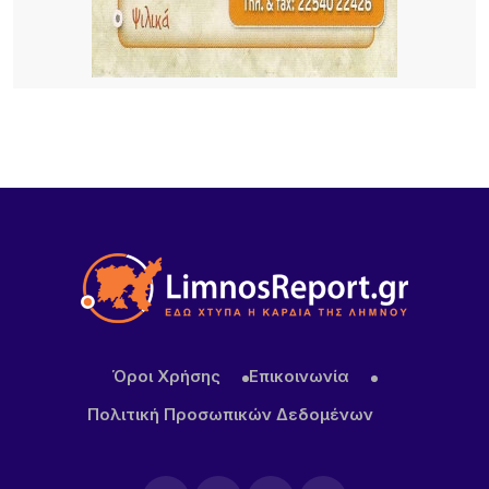
Μητρόπολης Μύρινας Λήμνου.
4 ΏΡΕΣ ΠΡΙΝ
Καιρός σήμερα: Με σχεδόν 40άρια και ισχυρά
μελτέμια η έξοδος του Δεκαπεντάγουστου
24 ΏΡΕΣ ΠΡΙΝ
Κουτσομούρες αχνιστές με λευκό κρασί: από την
Λήμνο στο πιάτο σας!
Όροι Χρήσης
Επικοινωνία
Πολιτική Προσωπικών Δεδομένων