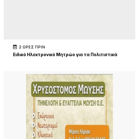
2 ΏΡΕΣ ΠΡΙΝ
Ειδικό Ηλεκτρονικό Μητρώο για τα Πολιτιστικά
Σωματεία Β. Αιγαίου
2 ΏΡΕΣ ΠΡΙΝ
Πολιτιστικός Σύλλογος Νέας Κούταλης
«Νόστος»: Αναβίωση της παραδοσιακής
επεξεργασίας σφουγγαριών στη Νέα Κούταλη/
Πέμπτη 13 Αυγούστου, 19:30 .
2 ΏΡΕΣ ΠΡΙΝ
Ο Σύλλογος Φίλων της Παλιάς Μητρόπολης για
την ακύρωση εκτέλεση του έργου «Συντήρηση –
ανακατασκευή περίφραξης του οικοπέδου της