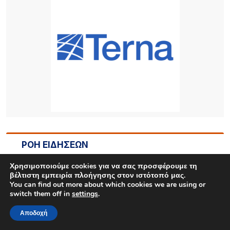
ΡΟΗ ΕΙΔΗΣΕΩΝ
Χρησιμοποιούμε cookies για να σας προσφέρουμε τη
43 ΛΕΠΤΆ ΠΡΙΝ
βέλτιστη εμπειρία πλοήγησης στον ιστότοπό μας.
Ο Ηρακλής Ατσικής προσκαλεί σε μια μεγάλη
You can find out more about which cookies we are using or
καλοκαιρινή χοροεσπερίδα στην καρδιά του
switch them off in
settings
.
χωριού
Αποδοχή
55 ΛΕΠΤΆ ΠΡΙΝ