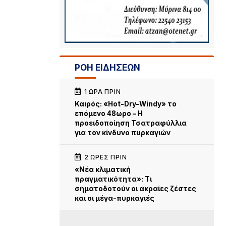
ΡΟΗ ΕΙΔΗΣΕΩΝ
1 ΏΡΑ ΠΡΙΝ
Καιρός: «Hot-Dry-Windy» το
επόμενο 48ωρο – Η
προειδοποίηση Τσατραφύλλια
για τον κίνδυνο πυρκαγιών
2 ΏΡΕΣ ΠΡΙΝ
«Νέα κλιματική
πραγματικότητα»: Τι
σηματοδοτούν οι ακραίες ζέστες
και οι μέγα-πυρκαγιές