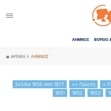
ΛΗΜΝΟΣ
ΒΟΡΕΙΟ 
ΑΡΧΙΚΗ
ΛΗΜΝΟΣ
Σελίδα 1850 από 1877
<< Πρώτη
< Π
1851
1852
1853
1