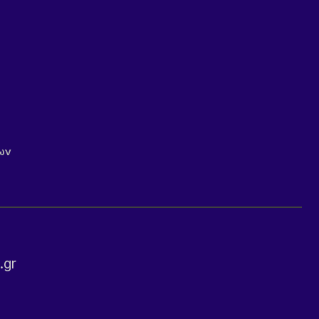
ων
.gr