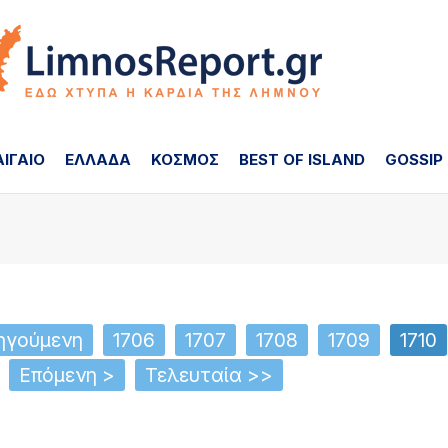
ΑΙΓΑΙΟ
ΕΛΛΑΔΑ
ΚΟΣΜΟΣ
BEST OF ISLAND
GOSSIP
ηγούμενη
1706
1707
1708
1709
1710
Επόμενη >
Τελευταία >>