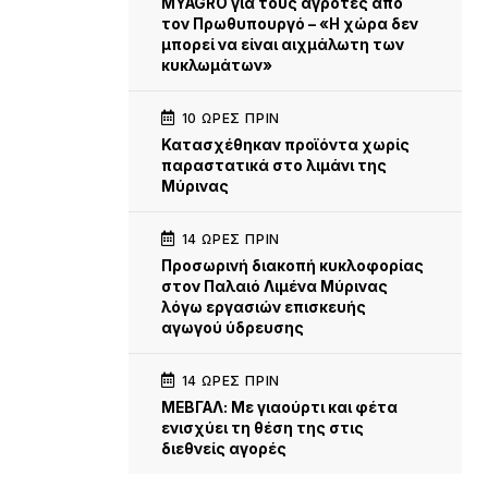
MYAGRO για τους αγρότες από
τον Πρωθυπουργό – «Η χώρα δεν
μπορεί να είναι αιχμάλωτη των
κυκλωμάτων»
10 ΏΡΕΣ ΠΡΙΝ
Κατασχέθηκαν προϊόντα χωρίς
παραστατικά στο λιμάνι της
Μύρινας
14 ΏΡΕΣ ΠΡΙΝ
Προσωρινή διακοπή κυκλοφορίας
στον Παλαιό Λιμένα Μύρινας
λόγω εργασιών επισκευής
αγωγού ύδρευσης
14 ΏΡΕΣ ΠΡΙΝ
ΜΕΒΓΑΛ: Με γιαούρτι και φέτα
ενισχύει τη θέση της στις
διεθνείς αγορές