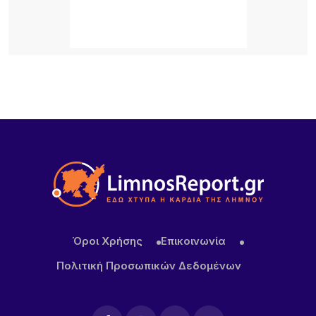
13 ΏΡΕΣ ΠΡΙΝ
Πληρώνονται οι επιβάτες, παραμένουν
απλήρωτοι οι επιχειρηματίες: Τα δύο πρόσωπα
του Μεταφορικού Ισοδυνάμου
15 ΏΡΕΣ ΠΡΙΝ
Το τραγικό περιστατικό με το αγριογούρουνο
προβληματίζει – Μήπως ήρθε η ώρα να δούμε
σοβαρά και το ζήτημα των ελαφιών στη Λήμνο;
15 ΏΡΕΣ ΠΡΙΝ
Πρωτοφανές περιστατικό στον Μούδρο: Τρεις
διαρρήξεις καταστημάτων μέσα σε μία νύχτα
Όροι Χρήσης
Επικοινωνία
Πολιτική Προσωπικών Δεδομένων