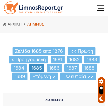
ΑΡΧΙΚΗ
ΛΗΜΝΟΣ
Σελίδα 1685 από 1876
<< Πρώτη
< Προηγούμενη
1681
1682
1683
1684
1685
1686
1687
1688
1689
Επόμενη >
Τελευταία >>
ΔΙΑΦΗΜΙΣΗ