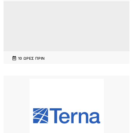
10 ΏΡΕΣ ΠΡΙΝ
15 Χρόνια «Μακαρόνες στσ’
Αγκαρυώνες».Σάββατο 8 Αυγούστου,
13 ΏΡΕΣ ΠΡΙΝ
Διεθνής κινητικότητα Erasmus+ εκπαιδευτικών
του ΕΠΑΛ Μύρινας στην Κίνα
13 ΏΡΕΣ ΠΡΙΝ
Λήμνος: Προγραμματισμένες διακοπές ρεύματος