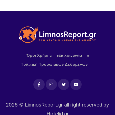
Ο Ηρακλής Ατσικής προσκαλεί σε μια μεγάλη
καλοκαιρινή χοροεσπερίδα στην καρδιά του
χωριού
6 ΏΡΕΣ ΠΡΙΝ
Για δεύτερη φορά φέτος ο Χρήστος Νέζος στη
Λήμνο – Οι φημισμένες «Μακαρόνες στς
Αγκαριώνες» ταξιδεύουν σε όλη την Ελλάδα
7 ΏΡΕΣ ΠΡΙΝ
Όροι Χρήσης
Επικοινωνία
Λουκέτα της ΑΑΔΕ σε επιχειρήσεις της Λήμνου
Πολιτική Προσωπικών Δεδομένων
μετά από αιφνιδιαστικούς ελέγχους
2026
© LimnosReport.gr all right reserved by
Hotelid.gr