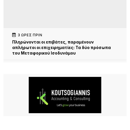
3 ΏΡΕΣ ΠΡΙΝ
Πληρώνονται οι επιβάτες, παραμένουν
απλήρωτοι οι επιχειρηματίες: Τα δύο πρόσωπα
του Μεταφορικού Ισοδυνάμου
4 ΏΡΕΣ ΠΡΙΝ
Το τραγικό περιστατικό με το αγριογούρουνο
προβληματίζει – Μήπως ήρθε η ώρα να δούμε
σοβαρά και το ζήτημα των ελαφιών στη Λήμνο;
5 ΏΡΕΣ ΠΡΙΝ
Πρωτοφανές περιστατικό στον Μούδρο: Τρεις
διαρρήξεις καταστημάτων μέσα σε μία νύχτα
6 ΏΡΕΣ ΠΡΙΝ