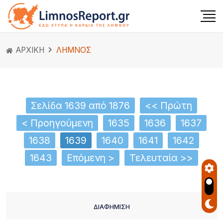
ΑΡΧΙΚΗ
ΛΗΜΝΟΣ
Σελίδα 1639 από 1876
<< Πρώτη
< Προηγούμενη
1635
1636
1637
1638
1639
1640
1641
1642
1643
Επόμενη >
Τελευταία >>
ΔΙΑΦΗΜΙΣΗ