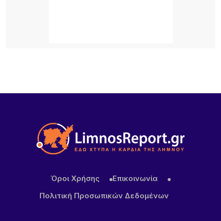
18 ΏΡΕΣ ΠΡΙΝ
Πληρώνονται οι επιβάτες, παραμένουν
απλήρωτοι οι επιχειρηματίες: Τα δύο πρόσωπα
του Μεταφορικού Ισοδυνάμου
19 ΏΡΕΣ ΠΡΙΝ
Το τραγικό περιστατικό με το αγριογούρουνο
προβληματίζει – Μήπως ήρθε η ώρα να δούμε
σοβαρά και το ζήτημα των ελαφιών στη Λήμνο;
20 ΏΡΕΣ ΠΡΙΝ
Πρωτοφανές περιστατικό στον Μούδρο: Τρεις
διαρρήξεις καταστημάτων μέσα σε μία νύχτα
Όροι Χρήσης
Επικοινωνία
Πολιτική Προσωπικών Δεδομένων