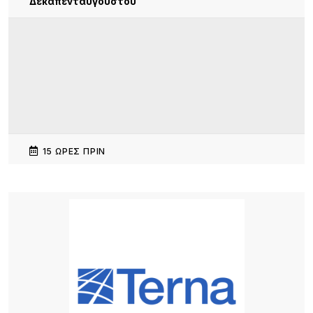
Δεκαπενταύγουστου
15 ΏΡΕΣ ΠΡΙΝ
15 Χρόνια «Μακαρόνες στσ’
Αγκαρυώνες».Σάββατο 8 Αυγούστου,
18 ΏΡΕΣ ΠΡΙΝ
Διεθνής κινητικότητα Erasmus+ εκπαιδευτικών
του ΕΠΑΛ Μύρινας στην Κίνα
18 ΏΡΕΣ ΠΡΙΝ
Λήμνος: Προγραμματισμένες διακοπές ρεύματος