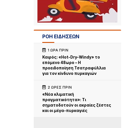
ΡΟΗ ΕΙΔΗΣΕΩΝ
1 ΏΡΑ ΠΡΙΝ
Καιρός: «Hot-Dry-Windy» το
επόμενο 48ωρο – Η
προειδοποίηση Τσατραφύλλια
για τον κίνδυνο πυρκαγιών
2 ΏΡΕΣ ΠΡΙΝ
«Νέα κλιματική
πραγματικότητα»: Τι
σηματοδοτούν οι ακραίες ζέστες
και οι μέγα-πυρκαγιές