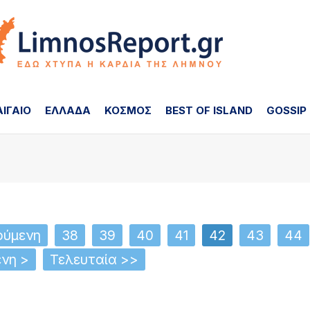
ΑΙΓΑΙΟ
ΕΛΛΑΔΑ
ΚΟΣΜΟΣ
BEST OF ISLAND
GOSSIP
ούμενη
38
39
40
41
42
43
44
νη >
Τελευταία >>