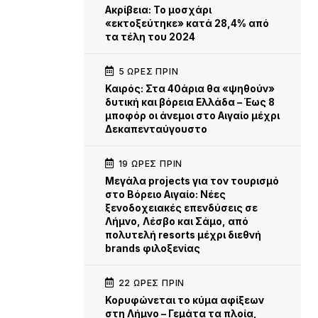
Ακρίβεια: Το μοσχάρι
«εκτοξεύτηκε» κατά 28,4% από
τα τέλη του 2024
5 ΏΡΕΣ ΠΡΙΝ
Καιρός: Στα 40άρια θα «ψηθούν»
δυτική και βόρεια Ελλάδα – Έως 8
μποφόρ οι άνεμοι στο Αιγαίο μέχρι
Δεκαπενταύγουστο
19 ΏΡΕΣ ΠΡΙΝ
Μεγάλα projects για τον τουρισμό
στο Βόρειο Αιγαίο: Νέες
ξενοδοχειακές επενδύσεις σε
Λήμνο, Λέσβο και Σάμο, από
πολυτελή resorts μέχρι διεθνή
brands φιλοξενίας
22 ΏΡΕΣ ΠΡΙΝ
Κορυφώνεται το κύμα αφίξεων
στη Λήμνο – Γεμάτα τα πλοία,