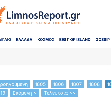
ΑΙΓΑΙΟ
ΕΛΛΑΔΑ
ΚΟΣΜΟΣ
BEST OF ISLAND
GOSSIP
Προηγούμενη
1805
1806
1807
1808
1
813
Επόμενη >
Τελευταία >>