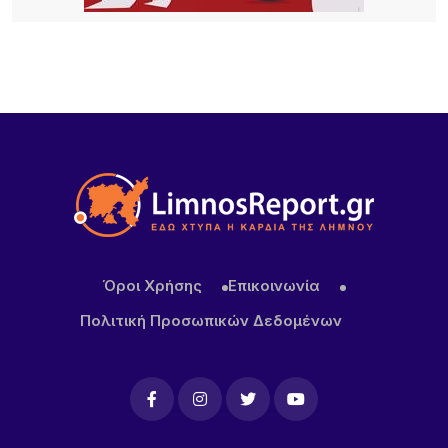
22 ΏΡΕΣ ΠΡΙΝ
Η Νατάσσα Μποφίλιου έφτασε στη Λήμνο – Θερμή
υποδοχή από τους αθλητές του ΑΟ Ηφαιστίας
πριν τη μεγάλη αποψινή συναυλία(Βίντεο)
22 ΏΡΕΣ ΠΡΙΝ
Τουρισμός για Όλους 2026: Σήμερα ανοίγει η
πλατφόρμα – Ποια ΑΦΜ προηγούνται στις
αιτήσεις
Όροι Χρήσης
Επικοινωνία
Πολιτική Προσωπικών Δεδομένων