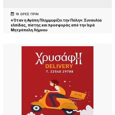
19 ΏΡΕΣ ΠΡΙΝ
«Όταν η Αγάπη Πλημμυρίζει την Πόλη»: Συναυλία
ελπίδας, πίστης και προσφοράς από την Ιερά
Μητρόπολη Λήμνου
19 ΏΡΕΣ ΠΡΙΝ
Εθελοντές ένωσαν τις δυνάμεις τους για μια
καθαρότερη Αγία Βαρβάρα στη Λήμνο
19 ΏΡΕΣ ΠΡΙΝ
Αεροδρόμιο Αθήνας: Νέα άνοδος 4,7% στην
επιβατική κίνηση τον Ιούλιο – Στα 19,68 εκατ. οι
επιβάτες στο επτάμηνο
22 ΏΡΕΣ ΠΡΙΝ
Όταν τα παιδιά γίνονται παράδειγμα: Συγκινητική
πρωτοβουλία αγάπης στη Νέα Μάδυτο