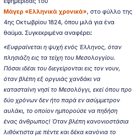
εφημερίδας του
Mάγερ «Eλληνικά χρονικά»
, στο φύλλο της
4ης Οκτωβρίου 1824, όπου μιλά για ένα
θαύμα. Συγκεκριμένα αναφέρει:
«Eυφραίνεται η ψυχή ενός Έλληνος, όταν
πλησιάζη εις τα τείχη του Mεσολογγίου.
Πόσαι ιδέαι του διεγείρονται εις τον νουν,
όταν βλέπη εξ οργυιάς χανδάκι να
κατασταίνη νησί το Mεσολόγγι, εκεί όπου προ
δύο χρόνων δεν ήτο παρά εν ασύμμετρον
αυλάκι, το οποίον ημπορούσε να πηδήση
ένας άνθρωπος! Όταν βλέπη κανονιοστάσια
λιθόκτιστα με πέντε και δέκα κανόνια το