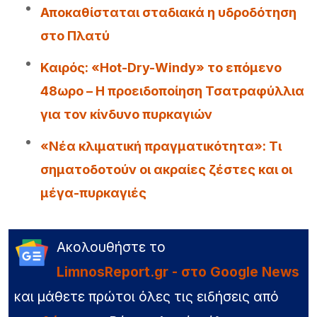
Αποκαθίσταται σταδιακά η υδροδότηση
στο Πλατύ
Καιρός: «Hot-Dry-Windy» το επόμενο
48ωρο – Η προειδοποίηση Τσατραφύλλια
για τον κίνδυνο πυρκαγιών
«Νέα κλιματική πραγματικότητα»: Τι
σηματοδοτούν οι ακραίες ζέστες και οι
μέγα-πυρκαγιές
Ακολουθήστε το
LimnosReport.gr - στο Google News
και μάθετε πρώτοι όλες τις ειδήσεις από