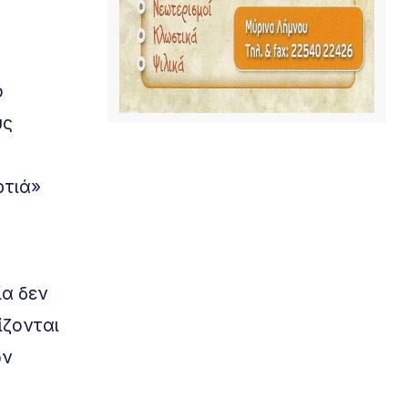
ο
υς
ρτιά»
ία δεν
ίζονται
ων