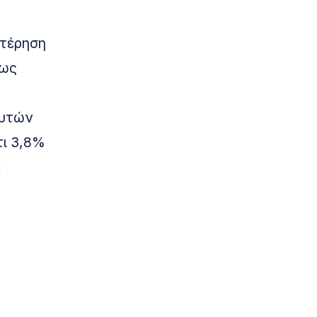
στέρηση
πως
αυτών
τι 3,8%
ε