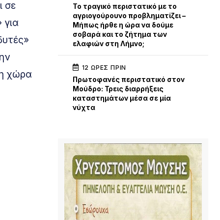
ι σε
Το τραγικό περιστατικό με το
αγριογούρουνο προβληματίζει –
 για
Μήπως ήρθε η ώρα να δούμε
σοβαρά και το ζήτημα των
δυτές»
ελαφιών στη Λήμνο;
την
12 ΏΡΕΣ ΠΡΙΝ
τη χώρα
Πρωτοφανές περιστατικό στον
Μούδρο: Τρεις διαρρήξεις
καταστημάτων μέσα σε μία
νύχτα