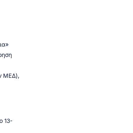
ια»
έρηση
ν ΜΕΔ),
ο 13-