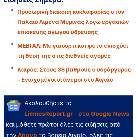
Προσωρινή διακοπή κυκλοφορίας στον
Παλαιό Λιμένα Μύρινας λόγω εργασιών
επισκευής αγωγού ύδρευσης
ΜΕΒΓΑΛ: Με γιαούρτι και φέτα ενισχύει
τη θέση της στις διεθνείς αγορές
Καιρός: Στους 38 βαθμούς ο υδράργυρος
– Ενισχυμένοι οι άνεμοι στο Αιγαίο
Ακολουθήστε το
LimnosReport.gr - στο Google News
και μάθετε πρώτοι όλες τις ειδήσεις από
την
Λήμνο
το Βόρειο Αιγαίο, όλες τις