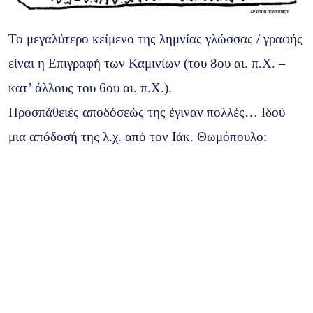
Το μεγαλύτερο κείμενο της λημνίας γλώσσας / γραφής
είναι η Επιγραφή των Καμινίων (του 8ου αι. π.Χ. –
κατ’ άλλους του 6ου αι. π.Χ.).
Προσπάθειές αποδόσεώς της έγιναν πολλές… Ιδού
μια απόδοσή της λ.χ. από τον Ιάκ. Θωμόπουλο: