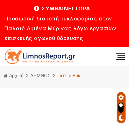
ΣΥΜΒΑΙΝΕΙ ΤΩΡΑ
Προσωρινή διακοπή κυκλοφορίας στον
Παλαιό Λιμένα Μύρινας λόγω εργασιών
επισκευής αγωγού ύδρευσης
Αρχική
ΛΗΜΝΟΣ
Γιατί ο Ροκφέλλερ ήθελε μια αρχαία ελληνική στήλη, που βρέθηκε στην Λήμνο;