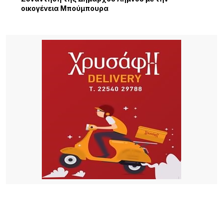
οικογένεια Μπούμπουρα
17 ΏΡΕΣ ΠΡΙΝ
Σ.Α.Ε.Κ. Λήμνου: Μια χρονιά γεμάτη δράσεις,
συνεργασίες και διακρίσεις
21 ΏΡΕΣ ΠΡΙΝ
«Όταν η Αγάπη Πλημμυρίζει την Πόλη»: Συναυλία
ελπίδας, πίστης και προσφοράς από την Ιερά
Μητρόπολη Λήμνου
21 ΏΡΕΣ ΠΡΙΝ
Εθελοντές ένωσαν τις δυνάμεις τους για μια
καθαρότερη Αγία Βαρβάρα στη Λήμνο
22 ΏΡΕΣ ΠΡΙΝ
Αεροδρόμιο Αθήνας: Νέα άνοδος 4,7% στην
επιβατική κίνηση τον Ιούλιο – Στα 19,68 εκατ. οι
επιβάτες στο επτάμηνο