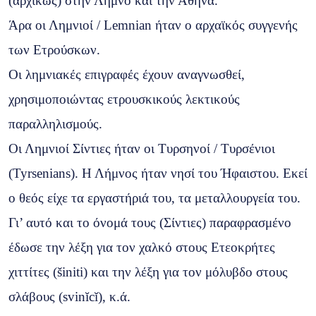
(αρχικώς) στην Λήμνο και την Αθήνα.
Άρα οι Λημνιοί / Lemnian ήταν ο αρχαϊκός συγγενής
των Ετρούσκων.
Οι λημνιακές επιγραφές έχουν αναγνωσθεί,
χρησιμοποιώντας ετρουσκικούς λεκτικούς
παραλληλισμούς.
Οι Λημνιοί Σίντιες ήταν οι Τυρσηνοί / Τυρσένιοι
(Tyrsenians). Η Λήμνος ήταν νησί του Ήφαιστου. Εκεί
ο θεός είχε τα εργαστήριά του, τα μεταλλουργεία του.
Γι’ αυτό και το όνομά τους (Σίντιες) παραφρασμένο
έδωσε την λέξη για τον χαλκό στους Ετεοκρήτες
χιττίτες (šiniti) και την λέξη για τον μόλυβδο στους
σλάβους (svinĭcĭ), κ.ά.