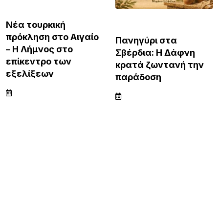
Λέσβο και Σάμο, από πολυτελή resorts μέχρι
διεθνή brands φιλοξενίας
20 ΏΡΕΣ ΠΡΙΝ
Κορυφώνεται το κύμα αφίξεων στη Λήμνο –
Γεμάτα τα πλοία, ξεκινά η μεγάλη έξοδος του
Δεκαπενταύγουστου
Όροι Χρήσης
Επικοινωνία
Πολιτική Προσωπικών Δεδομένων
2026
© LimnosReport.gr all right reserved by