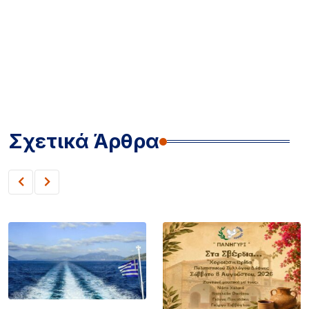
3 ΏΡΕΣ ΠΡΙΝ
Πανηγύρι στα Σβέρδια: Η Δάφνη κρατά ζωντανή
την παράδοση
4 ΏΡΕΣ ΠΡΙΝ
Ακρίβεια: Το μοσχάρι «εκτοξεύτηκε» κατά 28,4%
από τα τέλη του 2024
4 ΏΡΕΣ ΠΡΙΝ
Καιρός: Στα 40άρια θα «ψηθούν» δυτική και
βόρεια Ελλάδα – Έως 8 μποφόρ οι άνεμοι στο
Αιγαίο μέχρι Δεκαπενταύγουστο
18 ΏΡΕΣ ΠΡΙΝ
Μεγάλα projects για τον τουρισμό στο Βόρειο
Αιγαίο: Νέες ξενοδοχειακές επενδύσεις σε Λήμνο,