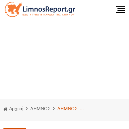
Αρχική
ΛΗΜΝΟΣ
ΛΗΜΝΟΣ: Εντυπωσιακή Στρατιωτική Παρέλαση της 25ης Μαρτίου, με οπλοασκήσεις που άφησαν άφωνο τον κόσμο (βίντεο-φωτο)