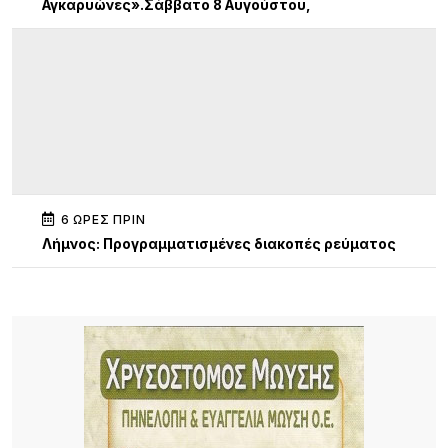
Αγκαρυώνες».Σάββατο 8 Αυγούστου,
6 ΏΡΕΣ ΠΡΙΝ
Λήμνος: Προγραμματισμένες διακοπές ρεύματος
6 ΏΡΕΣ ΠΡΙΝ
Πληρώνονται οι επιβάτες, παραμένουν
απλήρωτοι οι επιχειρηματίες: Τα δύο πρόσωπα
του Μεταφορικού Ισοδυνάμου
7 ΏΡΕΣ ΠΡΙΝ
Το τραγικό περιστατικό με το αγριογούρουνο
προβληματίζει – Μήπως ήρθε η ώρα να δούμε