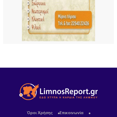
σοβαρά και το ζήτημα των ελαφιών στη Λήμνο;
8 ΏΡΕΣ ΠΡΙΝ
Πρωτοφανές περιστατικό στον Μούδρο: Τρεις
διαρρήξεις καταστημάτων μέσα σε μία νύχτα
9 ΏΡΕΣ ΠΡΙΝ
Ο Ηρακλής Ατσικής προσκαλεί σε μια μεγάλη
καλοκαιρινή χοροεσπερίδα στην καρδιά του
χωριού
Όροι Χρήσης
Επικοινωνία